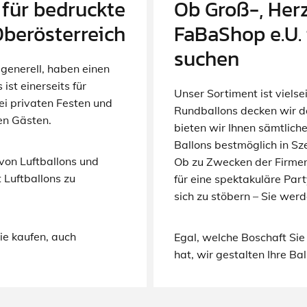
 für bedruckte
Ob Groß-, Her
Oberösterreich
FaBaShop e.U. 
suchen
generell, haben einen
st einerseits für
Unser Sortiment ist vielse
ei privaten Festen und
Rundballons decken wir 
en Gästen.
bieten wir Ihnen sämtlich
Ballons bestmöglich in Sz
von Luftballons und
Ob zu Zwecken der Firme
 Luftballons zu
für eine spektakuläre Par
sich zu stöbern – Sie werd
Sie kaufen, auch
Egal, welche Boschaft Sie
hat, wir gestalten Ihre Ba